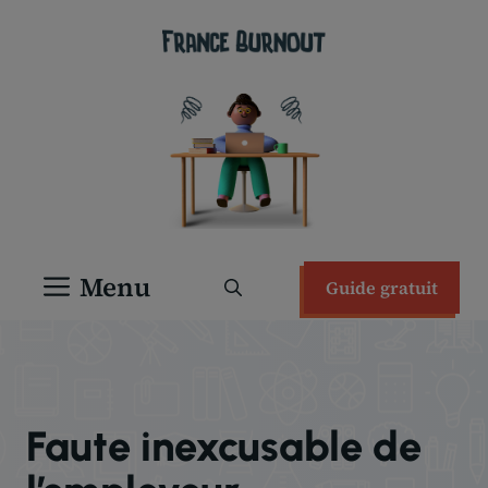
Aller
au
contenu
Menu
Guide gratuit
Faute inexcusable de