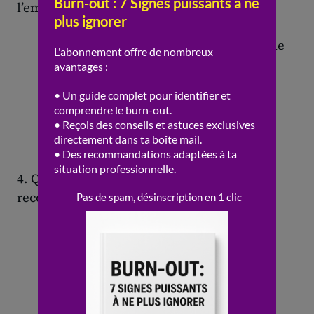
l’employeur en cas de faute inexcusable ?
La réduction de la cotisation sociale
La majoration de la rente ou du
capital versé à la victime
La suppression des obligations de
prévention
4. Quelle procédure permet de faire
reconnaître la faute inexcusable ?
Une demande auprès de la caisse
d’assurance maladie
Une déclaration orale du salarié
La consultation d’un avocat sans