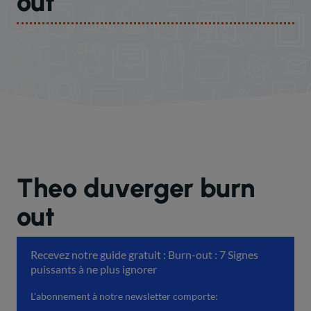
out
Theo duverger burn
out