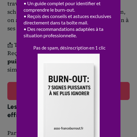
travaillant doucement sur l’anxiété, les
schémas répétitifs ou la perte de motivation,
on apprend à donner une nouvelle direction à
ses pensées et son énergie.
📩 Tu veux savoir si tu frôles le burn-out ?
Reçois gratuitement notre guide
"7 signes
puissants à ne plus ignorer"
en laissant
simplement ton email ci-dessous.
👉 Recevoir mon guide gratuit
Les méthodes quick change : quelle
efficacité ?
Parmi les solutions évoquées par
Théo