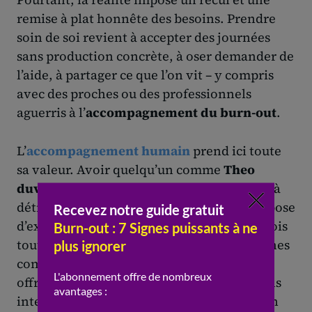
remise à plat honnête des besoins. Prendre
soin de soi revient à accepter des journées
sans production concrète, à oser demander de
l’aide, à partager ce que l’on vit – y compris
avec des proches ou des professionnels
aguerris à l’
accompagnement du burn-out
.
L’
accompagnement humain
prend ici toute
sa valeur. Avoir quelqu’un comme
Theo
duverger
qui accueille sans juger, qui aide à
détricoter le fil des événements et qui propose
d’expérimenter des outils adaptés fait parfois
toute la différence. C’est là que des approches
comme l’
hypnose
trouvent leur place, en
offrant un espace pour décrypter sensations
internes, émotions enfouies et non-dits. En