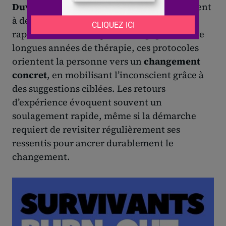
Duverger
, les
méthodes quick change
visent
à dépasser certains blocages émotionnels
rapidement. Plutôt que de s’engager dans de
longues années de thérapie, ces protocoles
orientent la personne vers un
changement
concret
, en mobilisant l’inconscient grâce à
des suggestions ciblées. Les retours
d’expérience évoquent souvent un
soulagement rapide, même si la démarche
requiert de revisiter régulièrement ses
ressentis pour ancrer durablement le
changement.