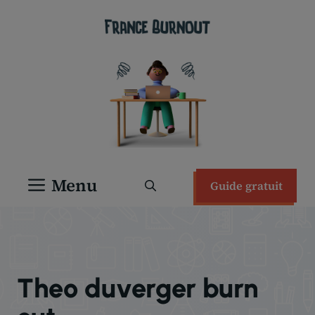
Aller
au
contenu
Menu
Guide gratuit
Theo duverger burn