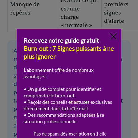
évaluer ce qui
Manque de
premiers
est une
repères
signes
charge
d’alerte
« normale »
À peine deux ans après mon diplôme, je
me retrouvais à pleurer dans les toilettes
de l’agence parce qu’un tableau Excel ne
s’ouvrait pas. Ensuite : cette réaction
disproportionnée a été ma première
prise de conscience que mon « agilité »
tant vantée en entretien n’était qu’un mot
poli pour désigner un sacrifice total de
mon sommeil. J’ai réalisé que j’avais
accepté des charges de travail délirantes
pour prouver ma valeur, sans voir que