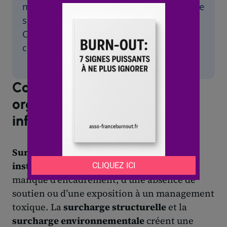
mon entreprise consommait mon énergie
sans aucune intention de la renouveler.
Ce fut le deuil douloureux de ma
croyance en la méritocratie absolue.
Comment la surcharge
organisationnelle et le stress
influencent-ils le burn-out ?
Surcharge économique
et
surcharge
institutionnelle
résultent souvent d’un
manque d’encadrement, d’une absence de
soutien ou d’une exposition à un management
toxique. La
surcharge structurelle
et la
surcharge environnementale
créent une