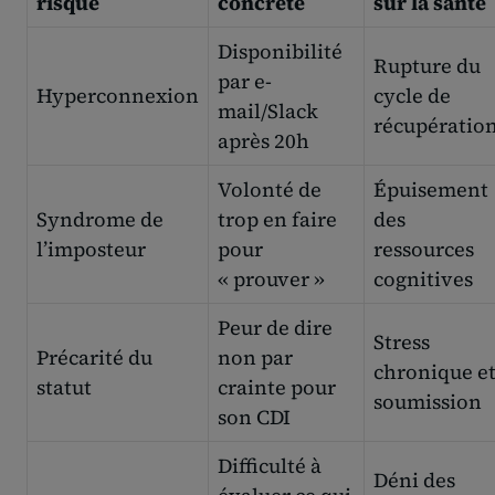
risque
concrète
sur la santé
Disponibilité
Rupture du
par e-
Hyperconnexion
cycle de
mail/Slack
récupératio
après 20h
Volonté de
Épuisement
Syndrome de
trop en faire
des
l’imposteur
pour
ressources
« prouver »
cognitives
Peur de dire
Stress
Précarité du
non par
chronique e
statut
crainte pour
soumission
son CDI
Difficulté à
Déni des