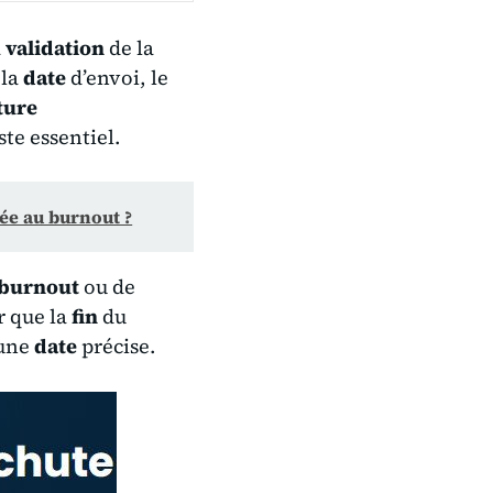
a
validation
de la
 la
date
d’envoi, le
ture
ste essentiel.
ée au burnout ?
burnout
ou de
r que la
fin
du
 une
date
précise.