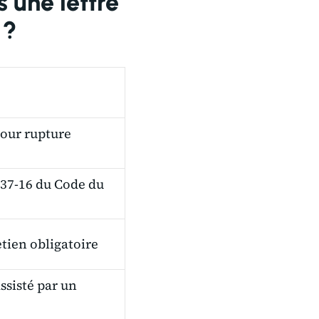
 une lettre
 ?
pour rupture
1237-16 du Code du
tien obligatoire
ssisté par un