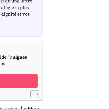
st qu’une lettre
ratégie la plus
 dignité et vos
uide
"7 signes
ous.