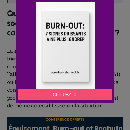
Quels sont les droits et aides
sociales complémentaires en
cas d’invalidité pour burnout ?
La
reconnaissance
de l’
invalidité
pour
burnout
ouvre droit à des
aides sociales
complémentaires. Ces
droits
incluent
l’
allocation
supplémentaire d’invalidité (ASI)
ou l’allocation adulte handicapé (AAH), sous
conditions de ressources. La
réinsertion
professionnelle et le
soutien
à domicile sont
de même accessibles selon la situation.