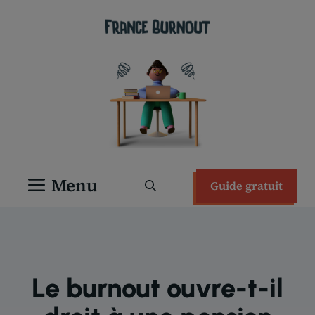
Aller
au
contenu
Menu
Guide gratuit
Le burnout ouvre-t-il