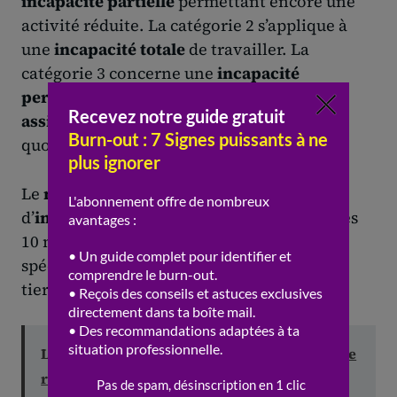
incapacité partielle
permettant encore une
activité réduite. La catégorie 2 s’applique à
une
incapacité totale
de travailler. La
catégorie 3 concerne une
incapacité
permanente totale
nécessitant une
assistance
pour les actes de la vie
quotidienne.
Le
montant
de la
pension
dépend du
taux
d’
incapacité
et du salaire annuel moyen des
10 meilleures années. Une majoration
spécifique s’ajoute en cas de besoin d’une
tierce personne à domicile.
Lire aussi :
Peut-on imposer un entretien de
reprise à un salarié en retour de burnout ?