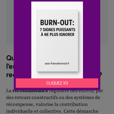
Quelles actions RH favorisent
l’engagement et la
reconnaissance des salariés ?
La
reconnaissance
régulière des efforts, par
des retours constructifs ou des systèmes de
récompense, valorise la contribution
individuelle et collective. Cette démarche