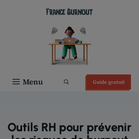
Aller
au
contenu
Menu
Guide gratuit
Outils RH pour prévenir