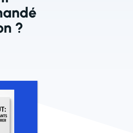
mandé
on ?