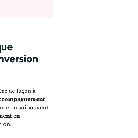
que
onversion
ère de façon à
ccompagnement
ance en soi souvent
ent en
tion.