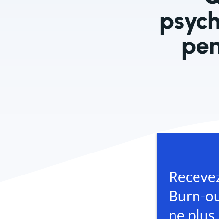
psyc
pen
27 janvier 2026