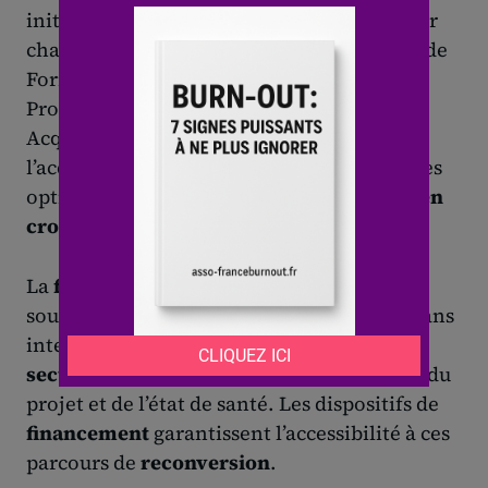
initiale offrent des solutions concrètes pour
changer de
secteur
. Le Compte Personnel de
Formation (CPF), le Projet de Transition
Professionnelle (PTP) et la Validation des
Acquis de l’Expérience (VAE) financent
l’acquisition de nouvelles
compétences
. Ces
options permettent d’intégrer un
secteur en
croissance
ou en
mutation
.
La
formation continue
s’adresse à ceux
souhaitant renforcer leurs
compétences
sans
interrompre leur activité. Le choix d’un
secteur en évolution
ou en
déclin
dépend du
projet et de l’état de santé. Les dispositifs de
financement
garantissent l’accessibilité à ces
parcours de
reconversion
.