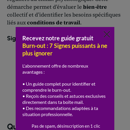
démarche permet d’évaluer le
bien-être
collectif et d’identifier les besoins spécifiques
liés aux
conditions de travail
.
Signes d’alerte à surveiller
Changements d’humeur soudains
Diminution de la motivation ou de
l’efficacité
Isolement progressif du groupe
Augmentation de l’absentéisme
Plaintes physiques récurrentes
Expressions de lassitude ou de
découragement
Quels leviers pour briser la