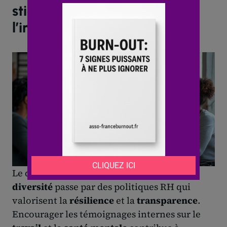
stigmatisation et favoriser
l’inclusion
Le développement de l’
inclusion
et de la
diversité
passe par des politiques RH qui
valorisent la
résilience
et la
transparence
.
Encourager les témoignages internes sur le