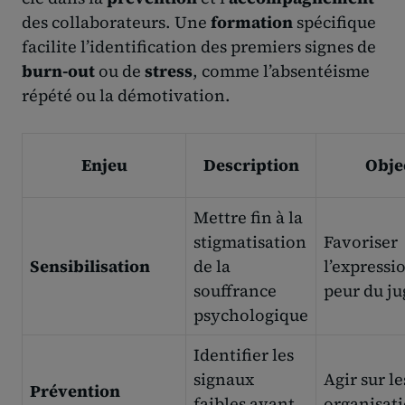
des collaborateurs. Une
formation
spécifique
facilite l’identification des premiers signes de
burn-out
ou de
stress
, comme l’absentéisme
répété ou la démotivation.
Enjeu
Description
Obje
Mettre fin à la
stigmatisation
Favoriser
Sensibilisation
de la
l’expressi
souffrance
peur du j
psychologique
Identifier les
signaux
Agir sur l
Prévention
faibles avant
organisat