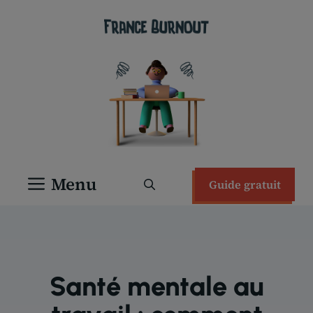
Aller
au
contenu
Menu
Guide gratuit
Santé mentale au