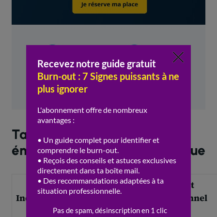
Tableau de l’épuisement
émotionnel vs fatigue classique
Fatigue
Burnout
Indicateur
professionnelle
émotionnel
classique
(santé)