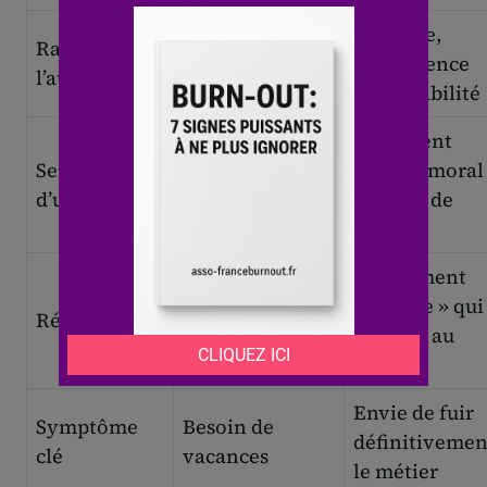
Cynisme,
Rapport à
Patience parfois
indifférence
l’autre
limitée
ou irritabilité
Sentiment
Préservé
Sentiment
d’échec moral
malgré la
d’utilité
et perte de
fatigue
sens
Épuisement
Sommeil et
« à l’âme » qui
Récupération
repos efficaces
persiste au
repos
Envie de fuir
Symptôme
Besoin de
définitivemen
clé
vacances
le métier