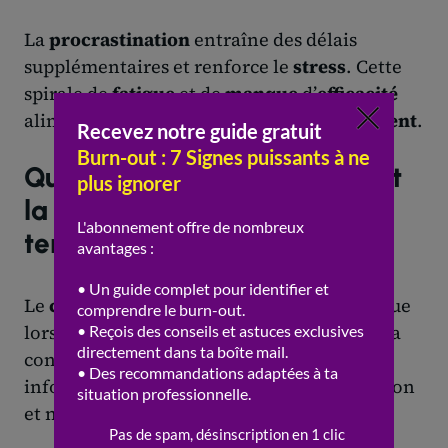
La
procrastination
entraîne des délais
supplémentaires et renforce le
stress
. Cette
spirale de
fatigue
et de
manque
d’
efficacité
alimente le
stress chronique
et l’
épuisement
.
Quels mécanismes expliquent
la perte de contrôle sur le
temps ?
Le
contrôle
sur la
gestion du temps
diminue
lorsque la
surcharge
devient chronique. La
connectivité permanente et la
surcharge
informationnelle empêchent la déconnexion
et nuisent à la
gestion de l’énergie
.