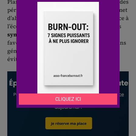
Planifier un rendez-vous formel en dehors des
périodes de
pression
ou de
surcharge
permet
d’aborder la situation dans un climat propice à
l’écoute. Préparer un discours centré sur les
symptômes
et l’impact sur la performance
favorise la
reconnaissance
du problème sans
générer de tension. Rester factuel aide à
éviter les malentendus.