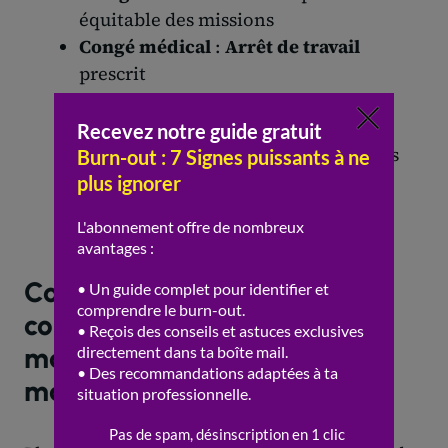
équitable des missions
Congé médical
:
Arrêt de travail
prescrit
Soutien psychologique
: Accès à un
professionnel
Accompagnement
par les ressources
humaines
Prévention
du
harcèlement
ou de la
surcharge
Comment structurer la
communication avec le
manager pour éviter les
malentendus ?