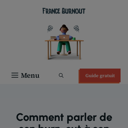
Aller
au
contenu
Menu
Guide gratuit
Comment parler de