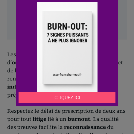
Les témoignages de collègues, les preuves
d’
organisation
défaillante ou de non-respect
de l’
obligation
de
prévention
des
risques
renforcent la demande. Chiffrez les
indemnités
attendues et justifiez chaque
préjudice par des documents précis.
Respectez le délai de prescription de deux ans
pour tout
litige
lié à un
burnout
. La qualité
des preuves facilite la
reconnaissance
du