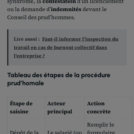
syndrome, la
contestation
d’un licenciement
ou la demande d’
indemnités
devant le
Conseil des prud’hommes.
Lire aussi :
Faut-il informer l’inspection du
travail en cas de burnout collectif dans
l’entreprise ?
Tableau des étapes de la procédure
prud’homale
Étape de
Acteur
Action
saisine
principal
concrète
Remplir le
Dépôt de la
Le salarié (ou
formulaire