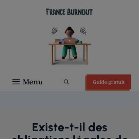
Aller
au
contenu
Menu
Guide gratuit
Existe-t-il des