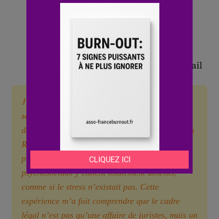
performance
Isolement et tensions
interpersonnelles
Signalement de
stress
ou de
conflits
Consultation de la médecine du travail
J’ai longtemps pensé que ma fatigue était ma
seule responsabilité, jusqu’au jour où j’ai
découvert le Document Unique d’Évaluation des
Risques (DUER) de ma propre structure. Ma
prise de conscience a été radicale : les risques
psychosociaux y étaient totalement absents,
comme si le stress n’existait pas. Cette
expérience m’a fait comprendre que le cadre
légal n’est pas qu’une affaire de juristes, mais un