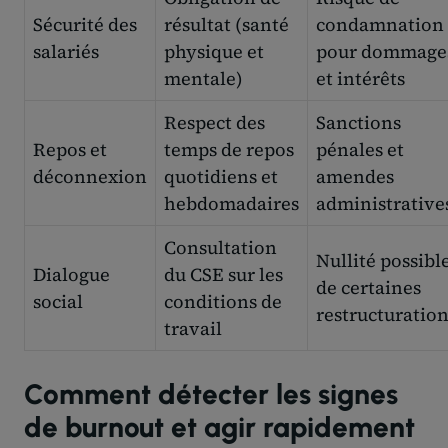
Sécurité des
résultat (santé
condamnation
salariés
physique et
pour dommage
mentale)
et intérêts
Respect des
Sanctions
Repos et
temps de repos
pénales et
déconnexion
quotidiens et
amendes
hebdomadaires
administrative
Consultation
Nullité possibl
Dialogue
du CSE sur les
de certaines
social
conditions de
restructuratio
travail
Comment détecter les signes
de burnout et agir rapidement