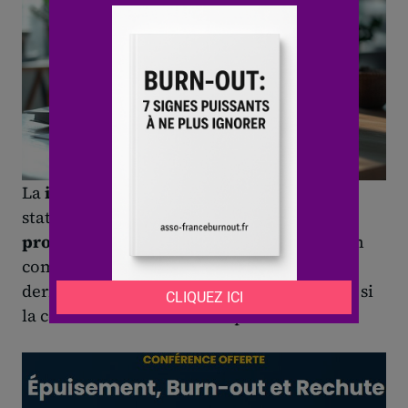
La
indemnité de licenciement
dépend du
statut du
arrêt maladie
et de la
maladie
professionnelle
. La base de calcul prend en
compte la moyenne des trois ou douze
derniers mois de salaire, primes comprises si
la convention collective le prévoit.