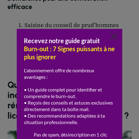
efficace
Saisine du conseil de prud’hommes
Présentation d’un dossier médical
complet
Demande de
reconnaissance
en
maladie professionnelle
Consultation d’un avocat spécialisé
Quels sont les droits à
indemnités et à la
rémunération en cas de
licenciement pour inaptitude ?