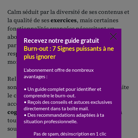
Calm séduit par la diversité de ses contenus et
la qualité de ses
exercices
, mais certaines
fonctionnalités avancées nécessitent un
abonnement. Pranayama Free se distingue
par la simplicité de ses
techniques
respiratoires, bien que son interface soit
moins moderne que d’autres solutions.
Relax Melodies offre une personnalisation
sonore unique, mais la version gratuite limite
le choix des sons. Sanvello propose un
accompagnement structuré en
thérapie
cognitive comportementale
, mais l’accès à
toutes les ressources demande parfois une
souscription.