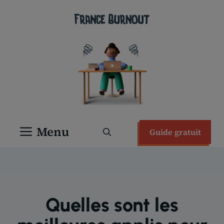
Aller
au
contenu
Menu
Guide gratuit
Quelles sont les