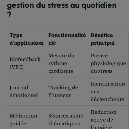
gestion du stress au quotidien
?
Type
Fonctionnalité
Bénéfice
d’application
clé
principal
Mesure du
Preuve
Biofeedback
rythme
physiologique
(VFC)
cardiaque
du stress
Identification
Journal
Tracking de
des
émotionnel
l’humeur
déclencheurs
Réduction
Méditation
Séances audio
active de
guidée
thématiques
l’anxiété