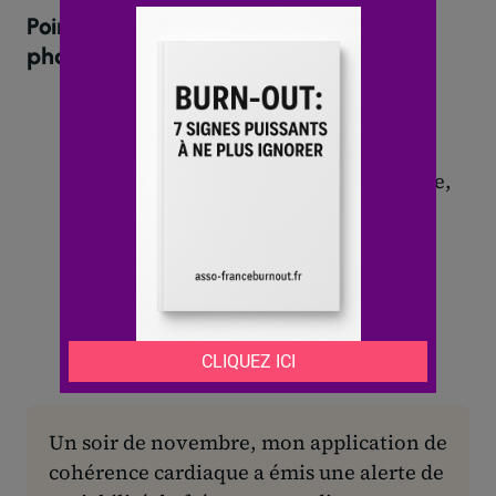
Points forts et limites des applications
phares
Calm :
Relaxation
variée,
musique
relaxante
de haute qualité
Pranayama Free :
Respiration
simple,
visualisation
efficace
Relax Melodies :
Détente
personnalisée,
musique relaxante
adaptable
Sanvello :
Soutien
communautaire,
gestion
de l’
humeur
Un soir de novembre, mon application de
cohérence cardiaque a émis une alerte de