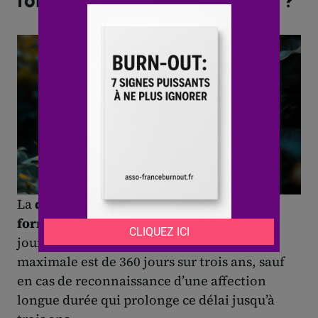
formation et aux indemnités ?
La
durée
de l’
arrêt
détermine l’accès à la
formation
et le maintien des
indemnités
journalières. Pour un
burn-out
, la
durée
maximale est de 360 jours sur trois ans, sauf
en cas de reconnaissance d’une affection
longue durée qui prolonge ce délai jusqu’à