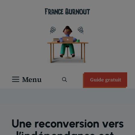
Aller
au
contenu
Menu
Guide gratuit
Une reconversion vers