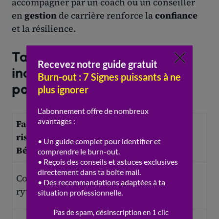
accompagner par un coach ou un conseiller
en
gestion
de carrière renforce la
confiance
et la résilience.
Tableau comparatif :
indépendance vs salariat
post-burn-out
Facteur de
Reconversion
Retour au
risque /
Indépendant
Salariat
Bénéfice
Limité
Contrôle du
Total (choix
(horaires
rythme
des horaires)
imposés)