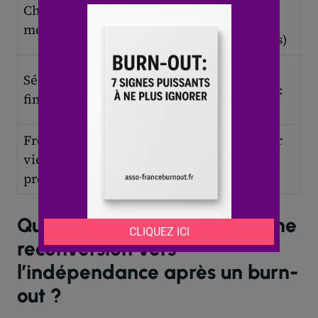
Élevée
Cadrée
Charge
(gestion
(missions
mentale
globale)
spécifiques)
Stable et
Sécurité
Variable et
prévisible :
financière
incertaine
Ensuite :
Frontière
Définie par
À construire
vie
le contrat :
soi-même
pro/perso
Ensuite :
Quels sont les avantages d’une
reconversion vers
l’indépendance après un burn-
out ?