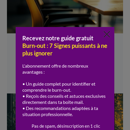
Impact du harcèlement moral sur la
santé mentale : témoignages et
solutions
Georges D
Fondateur du site