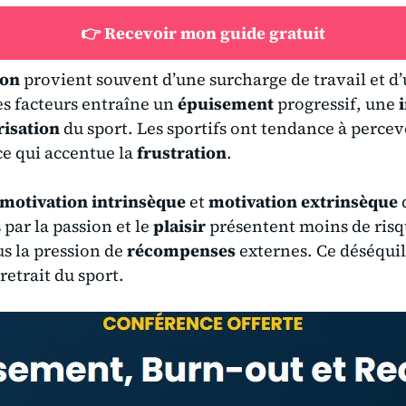
👉 Recevoir mon guide gratuit
ion
provient souvent d’une surcharge de travail et d
es facteurs entraîne un
épuisement
progressif, une
risation
du sport. Les sportifs ont tendance à percevo
ce qui accentue la
frustration
.
motivation intrinsèque
et
motivation extrinsèque
d
 par la passion et le
plaisir
présentent moins de ris
us la pression de
récompenses
externes. Ce déséquil
retrait du sport.