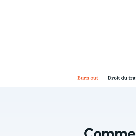
Aller
au
contenu
Burn out
Droit du tra
Comment