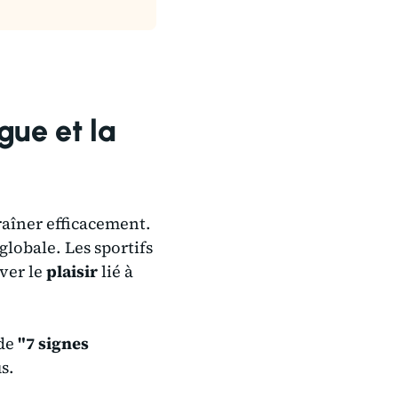
gue et la
traîner efficacement.
globale. Les sportifs
uver le
plaisir
lié à
ide
"7 signes
s.