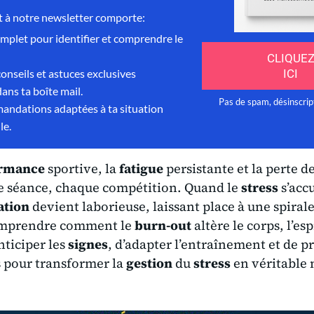
rmance
sportive, la
fatigue
persistante et la perte d
e séance, chaque compétition. Quand le
stress
s’accu
ation
devient laborieuse, laissant place à une spiral
omprendre comment le
burn-out
altère le corps, l’esp
nticiper les
signes
, d’adapter l’entraînement et de p
és pour transformer la
gestion
du
stress
en véritable 