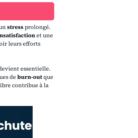
’un
stress
prolongé.
insatisfaction
et une
ir leurs efforts
evient essentielle.
ques de
burn-out
que
ibre contribue à la