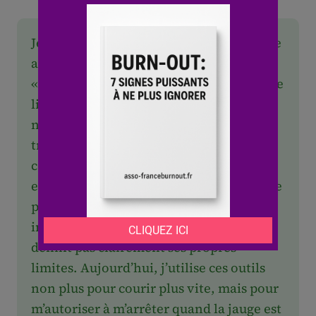
Je me souviens du jour où j’ai installé une
application de gestion du temps pour
« optimiser » mes journées. Au lieu de me
libérer, je me suis retrouvé à surveiller
nerveusement chaque minute,
transformant mon travail en une course
contre la montre épuisante. Cette
expérience m’a fait réaliser qu’un outil de
productivité peut vite devenir un
instrument de torture mentale si l’on ne
définit pas clairement ses propres
limites. Aujourd’hui, j’utilise ces outils
non plus pour courir plus vite, mais pour
m’autoriser à m’arrêter quand la jauge est