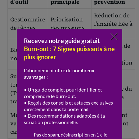
d’outil
principale
prévention
Réduction de
Gestionnaire
Priorisation
l’anxiété liée à
de tâches
des missions
l’oubli
Silence
Protection de
Bloqueur de
numérique
la
notifications
forcé
concentration
Suivi du
Mesure de
Prise de
temps
l’activité
conscience du
(Time-
réelle
surmenage
tracking)
Mesure de
Indicateur de
Alerte avant
variabilité
stress
l’épuisement
cardiaque
physiologique
physique